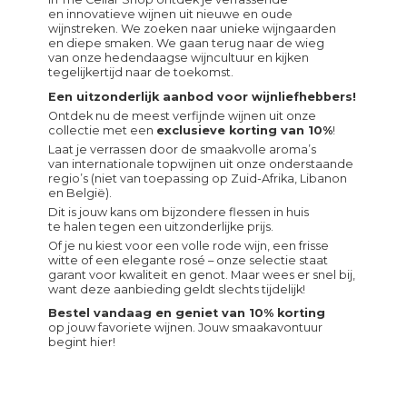
en innovatieve wijnen uit nieuwe en oude
wijnstreken. We zoeken naar unieke wijngaarden
en diepe smaken. We gaan terug naar de wieg
van onze hedendaagse wijncultuur en kijken
tegelijkertijd naar de toekomst.
Een uitzonderlijk aanbod voor wijnliefhebbers!
Ontdek nu de meest verfijnde wijnen uit onze
collectie met een
exclusieve korting van 10%
!
Laat je verrassen door de smaakvolle aroma’s
van internationale topwijnen uit onze onderstaande
regio’s (niet van toepassing op Zuid-Afrika, Libanon
en België).
Dit is jouw kans om bijzondere flessen in huis
te halen tegen een uitzonderlijke prijs.
Of je nu kiest voor een volle rode wijn, een frisse
witte of een elegante rosé – onze selectie staat
garant voor kwaliteit en genot. Maar wees er snel bij,
want deze aanbieding geldt slechts tijdelijk!
Bestel vandaag en geniet van 10% korting
op jouw favoriete wijnen. Jouw smaakavontuur
begint hier!