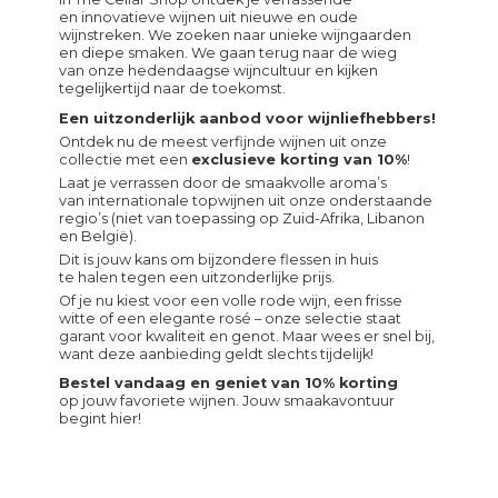
en innovatieve wijnen uit nieuwe en oude
wijnstreken. We zoeken naar unieke wijngaarden
en diepe smaken. We gaan terug naar de wieg
van onze hedendaagse wijncultuur en kijken
tegelijkertijd naar de toekomst.
Een uitzonderlijk aanbod voor wijnliefhebbers!
Ontdek nu de meest verfijnde wijnen uit onze
collectie met een
exclusieve korting van 10%
!
Laat je verrassen door de smaakvolle aroma’s
van internationale topwijnen uit onze onderstaande
regio’s (niet van toepassing op Zuid-Afrika, Libanon
en België).
Dit is jouw kans om bijzondere flessen in huis
te halen tegen een uitzonderlijke prijs.
Of je nu kiest voor een volle rode wijn, een frisse
witte of een elegante rosé – onze selectie staat
garant voor kwaliteit en genot. Maar wees er snel bij,
want deze aanbieding geldt slechts tijdelijk!
Bestel vandaag en geniet van 10% korting
op jouw favoriete wijnen. Jouw smaakavontuur
begint hier!