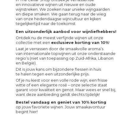
en innovatieve wijnen uit nieuwe en oude
wijnstreken. We zoeken naar unieke wijngaarden
en diepe smaken. We gaan terug naar de wieg
van onze hedendaagse wijncultuur en kijken
tegelijkertijd naar de toekomst.
Een uitzonderlijk aanbod voor wijnliefhebbers!
Ontdek nu de meest verfijnde wijnen uit onze
collectie met een
exclusieve korting van 10%
!
Laat je verrassen door de smaakvolle aroma’s
van internationale topwijnen uit onze onderstaande
regio’s (niet van toepassing op Zuid-Afrika, Libanon
en België).
Dit is jouw kans om bijzondere flessen in huis
te halen tegen een uitzonderlijke prijs.
Of je nu kiest voor een volle rode wijn, een frisse
witte of een elegante rosé – onze selectie staat
garant voor kwaliteit en genot. Maar wees er snel bij,
want deze aanbieding geldt slechts tijdelijk!
Bestel vandaag en geniet van 10% korting
op jouw favoriete wijnen. Jouw smaakavontuur
begint hier!