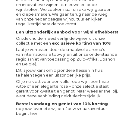
en innovatieve wijnen uit nieuwe en oude
wijnstreken. We zoeken naar unieke wijngaarden
en diepe smaken. We gaan terug naar de wieg
van onze hedendaagse wijncultuur en kijken
tegelijkertijd naar de toekomst.
Een uitzonderlijk aanbod voor wijnliefhebbers!
Ontdek nu de meest verfijnde wijnen uit onze
collectie met een
exclusieve korting van 10%
!
Laat je verrassen door de smaakvolle aroma’s
van internationale topwijnen uit onze onderstaande
regio’s (niet van toepassing op Zuid-Afrika, Libanon
en België).
Dit is jouw kans om bijzondere flessen in huis
te halen tegen een uitzonderlijke prijs.
Of je nu kiest voor een volle rode wijn, een frisse
witte of een elegante rosé – onze selectie staat
garant voor kwaliteit en genot. Maar wees er snel bij,
want deze aanbieding geldt slechts tijdelijk!
Bestel vandaag en geniet van 10% korting
op jouw favoriete wijnen. Jouw smaakavontuur
begint hier!