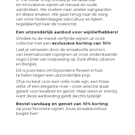
en innovatieve wijnen uit nieuwe en oude
wijnstreken. We zoeken naar unieke wijngaarden
en diepe smaken. We gaan terug naar de wieg
van onze hedendaagse wijncultuur en kijken
tegelijkertijd naar de toekomst.
Een uitzonderlijk aanbod voor wijnliefhebbers!
Ontdek nu de meest verfijnde wijnen uit onze
collectie met een
exclusieve korting van 10%
!
Laat je verrassen door de smaakvolle aroma’s
van internationale topwijnen uit onze onderstaande
regio’s (niet van toepassing op Zuid-Afrika, Libanon
en België).
Dit is jouw kans om bijzondere flessen in huis
te halen tegen een uitzonderlijke prijs.
Of je nu kiest voor een volle rode wijn, een frisse
witte of een elegante rosé – onze selectie staat
garant voor kwaliteit en genot. Maar wees er snel bij,
want deze aanbieding geldt slechts tijdelijk!
Bestel vandaag en geniet van 10% korting
op jouw favoriete wijnen. Jouw smaakavontuur
begint hier!