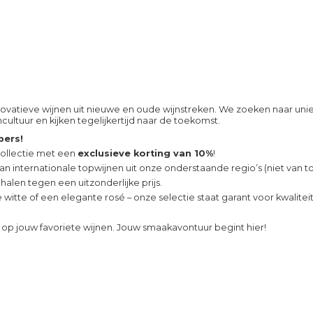
nnovatieve wijnen uit nieuwe en oude wijnstreken. We zoeken naar u
ltuur en kijken tegelijkertijd naar de toekomst.
bers!
collectie met een
exclusieve korting van 10%
!
an internationale topwijnen uit onze onderstaande regio’s (niet van t
 halen tegen een uitzonderlijke prijs.
sse witte of een elegante rosé – onze selectie staat garant voor kwalite
op jouw favoriete wijnen. Jouw smaakavontuur
begint hier!