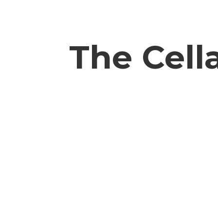
The
Cell