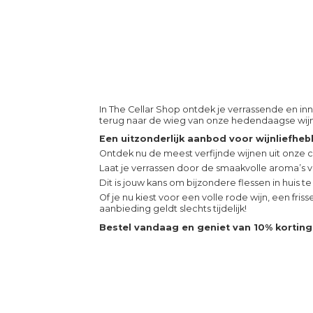
In The Cellar Shop ontdek je verrassende en i
terug naar de wieg van onze hedendaagse wijncu
Een uitzonderlijk aanbod voor wijnliefheb
Ontdek nu de meest verfijnde wijnen uit onze 
Laat je verrassen door de smaakvolle aroma’s v
Dit is jouw kans om bijzondere flessen in huis te
Of je nu kiest voor een volle rode wijn, een fri
aanbieding geldt slechts tijdelijk!
Bestel vandaag en geniet van 10% korting