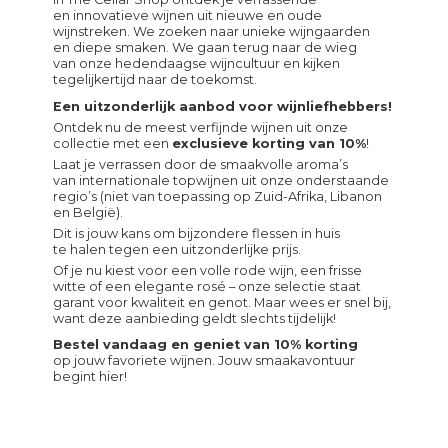
en innovatieve wijnen uit nieuwe en oude
wijnstreken. We zoeken naar unieke wijngaarden
en diepe smaken. We gaan terug naar de wieg
van onze hedendaagse wijncultuur en kijken
tegelijkertijd naar de toekomst.
Een uitzonderlijk aanbod voor wijnliefhebbers!
Ontdek nu de meest verfijnde wijnen uit onze
collectie met een
exclusieve korting van 10%
!
Laat je verrassen door de smaakvolle aroma’s
van internationale topwijnen uit onze onderstaande
regio’s (niet van toepassing op Zuid-Afrika, Libanon
en België).
Dit is jouw kans om bijzondere flessen in huis
te halen tegen een uitzonderlijke prijs.
Of je nu kiest voor een volle rode wijn, een frisse
witte of een elegante rosé – onze selectie staat
garant voor kwaliteit en genot. Maar wees er snel bij,
want deze aanbieding geldt slechts tijdelijk!
Bestel vandaag en geniet van 10% korting
op jouw favoriete wijnen. Jouw smaakavontuur
begint hier!