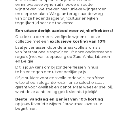
en innovatieve wijnen uit nieuwe en oude
wijnstreken. We zoeken naar unieke wijngaarden
en diepe smaken. We gaan terug naar de wieg
van onze hedendaagse wijncultuur en kijken
tegelijkertijd naar de toekomst.
Een uitzonderlijk aanbod voor wijnliefhebbers!
Ontdek nu de meest verfijnde wijnen uit onze
collectie met een
exclusieve korting van 10%
!
Laat je verrassen door de smaakvolle aroma’s
van internationale topwijnen uit onze onderstaande
regio’s (niet van toepassing op Zuid-Afrika, Libanon
en België).
Dit is jouw kans om bijzondere flessen in huis
te halen tegen een uitzonderlijke prijs.
Of je nu kiest voor een volle rode wijn, een frisse
witte of een elegante rosé – onze selectie staat
garant voor kwaliteit en genot. Maar wees er snel bij,
want deze aanbieding geldt slechts tijdelijk!
Bestel vandaag en geniet van 10% korting
op jouw favoriete wijnen. Jouw smaakavontuur
begint hier!