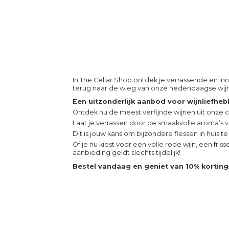
In The Cellar Shop ontdek je verrassende en i
terug naar de wieg van onze hedendaagse wijncu
Een uitzonderlijk aanbod voor wijnliefheb
Ontdek nu de meest verfijnde wijnen uit onze 
Laat je verrassen door de smaakvolle aroma’s v
Dit is jouw kans om bijzondere flessen in huis te
Of je nu kiest voor een volle rode wijn, een fri
aanbieding geldt slechts tijdelijk!
Bestel vandaag en geniet van 10% korting