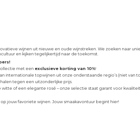
nnovatieve wijnen uit nieuwe en oude wijnstreken. We zoeken naar u
ltuur en kijken tegelijkertijd naar de toekomst.
bers!
collectie met een
exclusieve korting van 10%
!
an internationale topwijnen uit onze onderstaande regio’s (niet van t
 halen tegen een uitzonderlijke prijs.
sse witte of een elegante rosé – onze selectie staat garant voor kwalite
op jouw favoriete wijnen. Jouw smaakavontuur
begint hier!