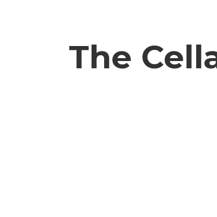
The
Cell