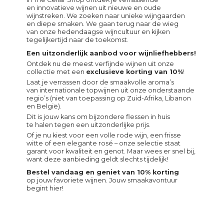
en innovatieve wijnen uit nieuwe en oude
wijnstreken. We zoeken naar unieke wijngaarden
en diepe smaken. We gaan terug naar de wieg
van onze hedendaagse wijncultuur en kijken
tegelijkertijd naar de toekomst.
Een uitzonderlijk aanbod voor wijnliefhebbers!
Ontdek nu de meest verfijnde wijnen uit onze
collectie met een
exclusieve korting van 10%
!
Laat je verrassen door de smaakvolle aroma’s
van internationale topwijnen uit onze onderstaande
regio’s (niet van toepassing op Zuid-Afrika, Libanon
en België).
Dit is jouw kans om bijzondere flessen in huis
te halen tegen een uitzonderlijke prijs.
Of je nu kiest voor een volle rode wijn, een frisse
witte of een elegante rosé – onze selectie staat
garant voor kwaliteit en genot. Maar wees er snel bij,
want deze aanbieding geldt slechts tijdelijk!
Bestel vandaag en geniet van 10% korting
op jouw favoriete wijnen. Jouw smaakavontuur
begint hier!