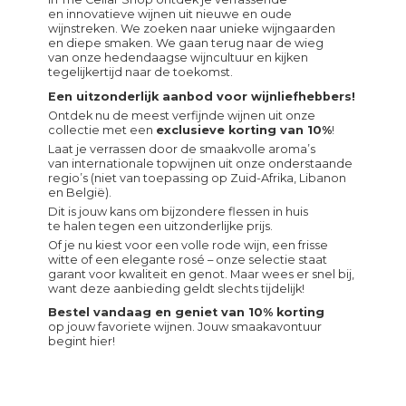
en innovatieve wijnen uit nieuwe en oude
wijnstreken. We zoeken naar unieke wijngaarden
en diepe smaken. We gaan terug naar de wieg
van onze hedendaagse wijncultuur en kijken
tegelijkertijd naar de toekomst.
Een uitzonderlijk aanbod voor wijnliefhebbers!
Ontdek nu de meest verfijnde wijnen uit onze
collectie met een
exclusieve korting van 10%
!
Laat je verrassen door de smaakvolle aroma’s
van internationale topwijnen uit onze onderstaande
regio’s (niet van toepassing op Zuid-Afrika, Libanon
en België).
Dit is jouw kans om bijzondere flessen in huis
te halen tegen een uitzonderlijke prijs.
Of je nu kiest voor een volle rode wijn, een frisse
witte of een elegante rosé – onze selectie staat
garant voor kwaliteit en genot. Maar wees er snel bij,
want deze aanbieding geldt slechts tijdelijk!
Bestel vandaag en geniet van 10% korting
op jouw favoriete wijnen. Jouw smaakavontuur
begint hier!