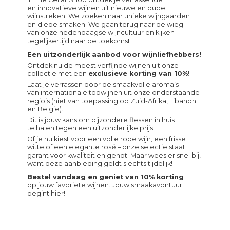
en innovatieve wijnen uit nieuwe en oude
wijnstreken. We zoeken naar unieke wijngaarden
en diepe smaken. We gaan terug naar de wieg
van onze hedendaagse wijncultuur en kijken
tegelijkertijd naar de toekomst.
Een uitzonderlijk aanbod voor wijnliefhebbers!
Ontdek nu de meest verfijnde wijnen uit onze
collectie met een
exclusieve korting van 10%
!
Laat je verrassen door de smaakvolle aroma’s
van internationale topwijnen uit onze onderstaande
regio’s (niet van toepassing op Zuid-Afrika, Libanon
en België).
Dit is jouw kans om bijzondere flessen in huis
te halen tegen een uitzonderlijke prijs.
Of je nu kiest voor een volle rode wijn, een frisse
witte of een elegante rosé – onze selectie staat
garant voor kwaliteit en genot. Maar wees er snel bij,
want deze aanbieding geldt slechts tijdelijk!
Bestel vandaag en geniet van 10% korting
op jouw favoriete wijnen. Jouw smaakavontuur
begint hier!