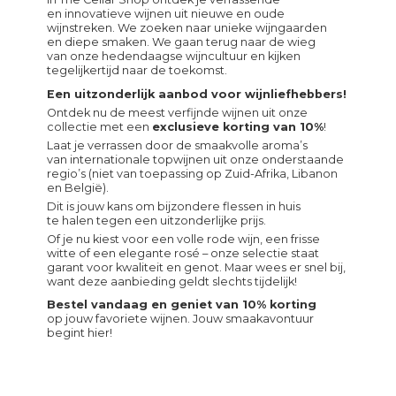
en innovatieve wijnen uit nieuwe en oude
wijnstreken. We zoeken naar unieke wijngaarden
en diepe smaken. We gaan terug naar de wieg
van onze hedendaagse wijncultuur en kijken
tegelijkertijd naar de toekomst.
Een uitzonderlijk aanbod voor wijnliefhebbers!
Ontdek nu de meest verfijnde wijnen uit onze
collectie met een
exclusieve korting van 10%
!
Laat je verrassen door de smaakvolle aroma’s
van internationale topwijnen uit onze onderstaande
regio’s (niet van toepassing op Zuid-Afrika, Libanon
en België).
Dit is jouw kans om bijzondere flessen in huis
te halen tegen een uitzonderlijke prijs.
Of je nu kiest voor een volle rode wijn, een frisse
witte of een elegante rosé – onze selectie staat
garant voor kwaliteit en genot. Maar wees er snel bij,
want deze aanbieding geldt slechts tijdelijk!
Bestel vandaag en geniet van 10% korting
op jouw favoriete wijnen. Jouw smaakavontuur
begint hier!